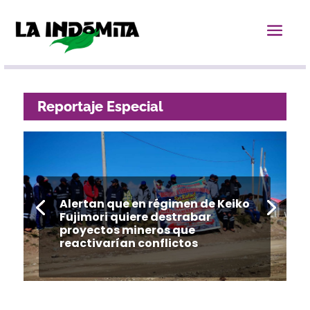
Reportaje Especial
Alertan que en régimen de Keiko
Fujimori quiere destrabar
FESTIVAL REVUELTA AMBULANTE:
proyectos mineros que
LA MEMORIA Y EL ARTE NO SE
reactivarían conflictos
CENSURAN