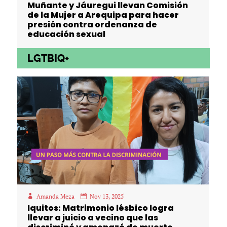
Muñante y Jáuregui llevan Comisión
de la Mujer a Arequipa para hacer
presión contra ordenanza de
educación sexual
LGTBIQ+
Amanda Meza
Nov 13, 2025
Iquitos: Matrimonio lésbico logra
llevar a juicio a vecino que las