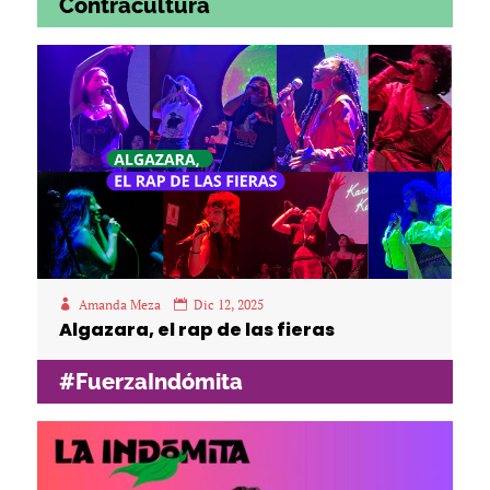
Contracultura
Amanda Meza
Dic 12, 2025
Algazara, el rap de las fieras
#FuerzaIndómita