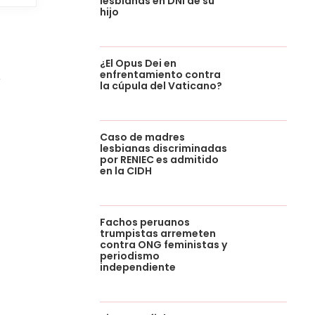
lesbianas en DNI de su
hijo
¿El Opus Dei en
enfrentamiento contra
a
la cúpula del Vaticano?
Caso de madres
lesbianas discriminadas
por RENIEC es admitido
en la CIDH
Fachos peruanos
trumpistas arremeten
contra ONG feministas y
periodismo
independiente