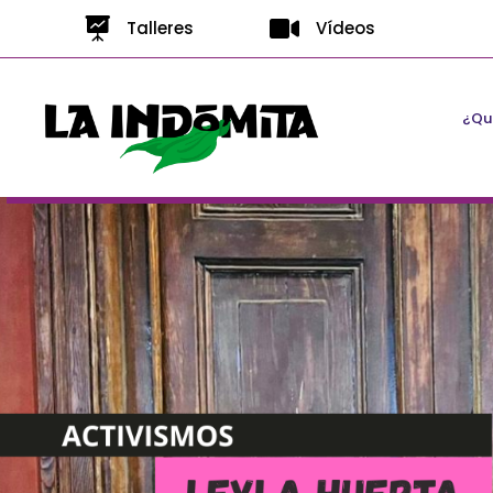


Talleres
Vídeos
¿Qui