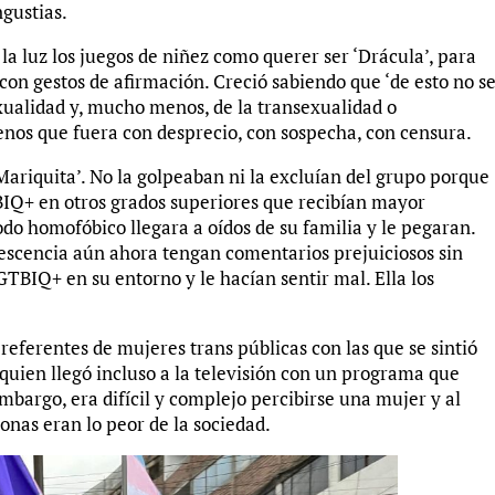
ngustias.
la luz los juegos de niñez como querer ser ‘Drácula’, para
 con gestos de afirmación. Creció sabiendo que ‘de esto no s
exualidad y, mucho menos, de la transexualidad o
nos que fuera con desprecio, con sospecha, con censura.
Mariquita’. No la golpeaban ni la excluían del grupo porque
BIQ+ en otros grados superiores que recibían mayor
odo homofóbico llegara a oídos de su familia y le pegaran.
escencia aún ahora tengan comentarios prejuiciosos sin
GTBIQ+ en su entorno y le hacían sentir mal. Ella los
referentes de mujeres trans públicas con las que se sintió
 quien llegó incluso a la televisión con un programa que
bargo, era difícil y complejo percibirse una mujer y al
nas eran lo peor de la sociedad.