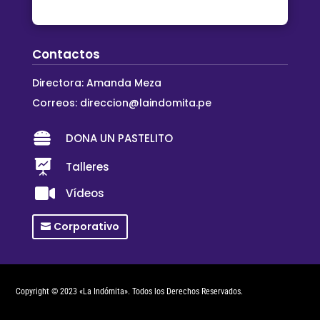
Contactos
Directora: Amanda Meza
Correos:
direccion@laindomita.pe

DONA UN PASTELITO

Talleres

Vídeos
Corporativo
Copyright © 2023 «La Indómita». Todos los Derechos Reservados.
Creado por
DIREY ART