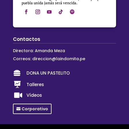
puebla unida jamás será vencida.
Contactos
Directora: Amanda Meza
Correos:
direccion@laindomita.pe

DONA UN PASTELITO

Talleres

Vídeos
Corporativo