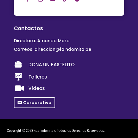
Contactos
Directora: Amanda Meza
Correos:
direccion@laindomita.pe

DONA UN PASTELITO

Talleres

Vídeos
Corporativo
Copyright © 2023 «La Indómita». Todos los Derechos Reservados.
Creado por
DIREY ART