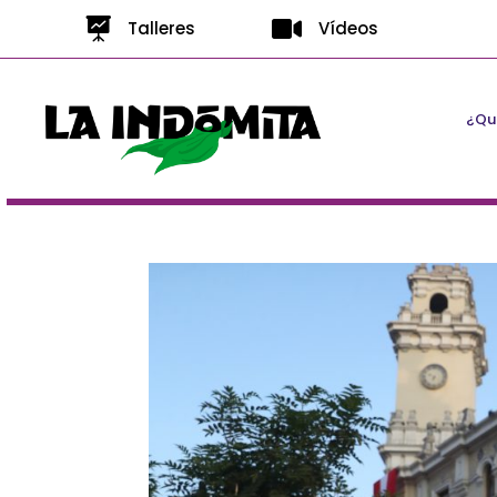


Talleres
Vídeos
¿Qui