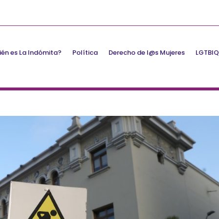
én es La Indómita?
Política
Derecho de l@s Mujeres
LGTBI