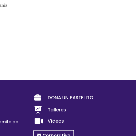
danía

DONA UN PASTELITO

Talleres

Vídeos
omita.pe
Corporativo