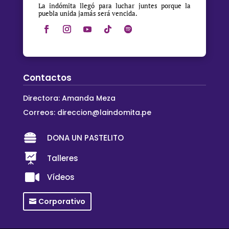
La indómita llegó para luchar juntes porque la
puebla unida jamás será vencida.
Contactos
Directora: Amanda Meza
Correos:
direccion@laindomita.pe

DONA UN PASTELITO

Talleres

Vídeos
Corporativo