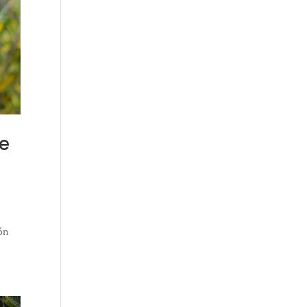
de
ión