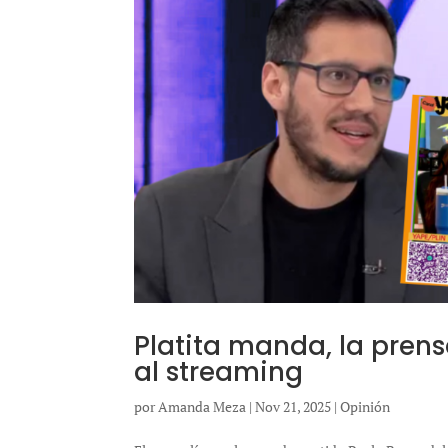
Platita manda, la pre
al streaming
por
Amanda Meza
|
Nov 21, 2025
|
Opinión