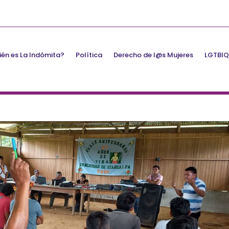
én es La Indómita?
Política
Derecho de l@s Mujeres
LGTBI