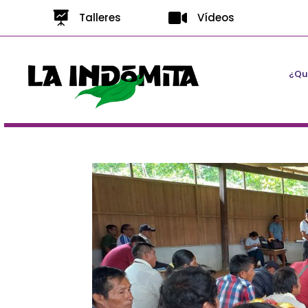


Talleres
Vídeos
¿Qui