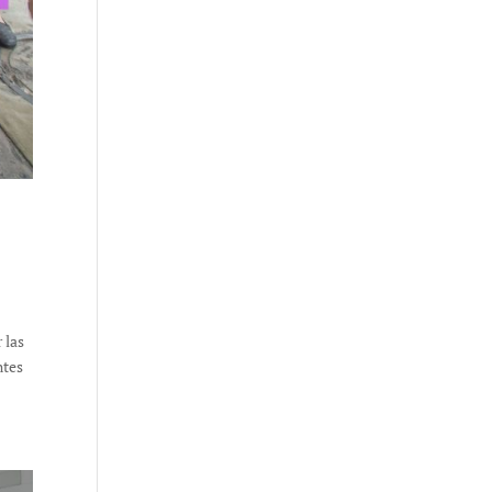
 las
ntes