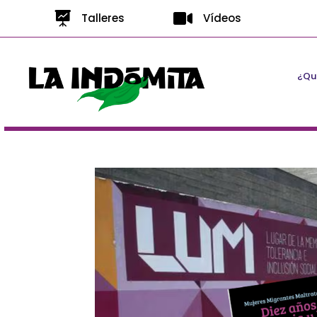


Talleres
Vídeos
¿Qui