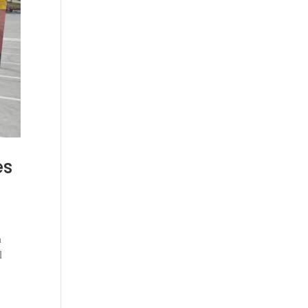
es
a
l