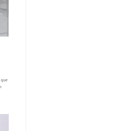
a que
o