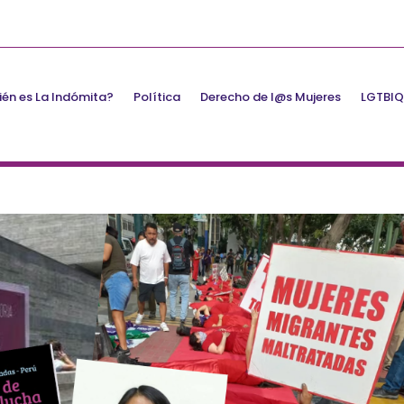
én es La Indómita?
Política
Derecho de l@s Mujeres
LGTBI