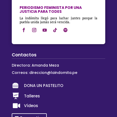
PERIODISMO FEMINISTA POR UNA
JUSTICIA PARA TODES
La indómita llegó para luchar juntes porque la
puebla unida jamás será vencida.
Contactos
Directora: Amanda Meza
Correos:
direccion@laindomita.pe

DONA UN PASTELITO

Talleres

Vídeos