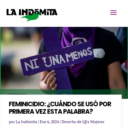
FEMINICIDIO: ¿CUÁNDO SE USÓ POR
PRIMERA VEZ ESTA PALABRA?
por
La Indómita
|
Ene 6, 2024
|
Derecho de l@s Mujeres