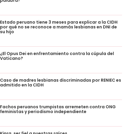
palabra?
Estado peruano tiene 3 meses para explicar a la CIDH
por qué no se reconoce a mamás lesbianas en DNI de
su hijo
¿El Opus Dei en enfrentamiento contra la cúpula del
Vaticano?
Caso de madres lesbianas discriminadas por RENIEC es
admitido en la CIDH
Fachos peruanos trumpistas arremeten contra ONG
feministas y periodismo independiente
Kinra, ser fiel a nuestras raíces