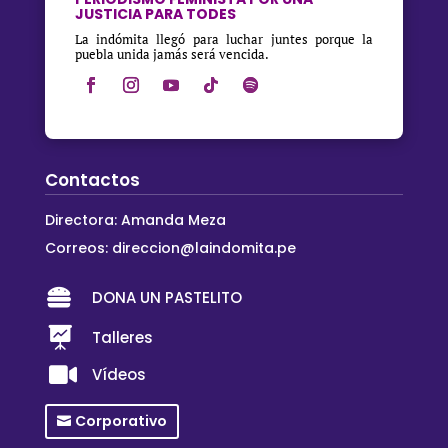
JUSTICIA PARA TODES
La indómita llegó para luchar juntes porque la
puebla unida jamás será vencida.
Contactos
Directora: Amanda Meza
Correos:
direccion@laindomita.pe

DONA UN PASTELITO

Talleres

Vídeos
Corporativo