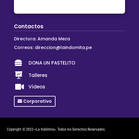
Contactos
Directora: Amanda Meza
Correos:
direccion@laindomita.pe

DONA UN PASTELITO

Talleres

Vídeos
Corporativo
Copyright © 2023 «La Indómita». Todos los Derechos Reservados.
Creado por
DIREY ART