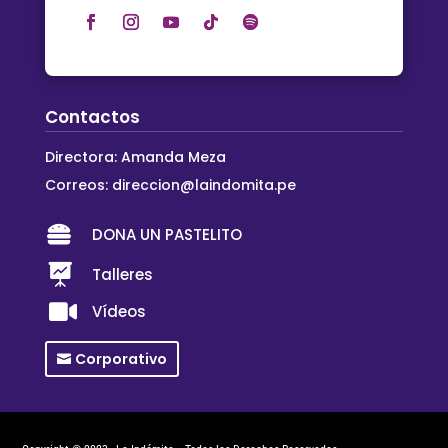
Contactos
Directora: Amanda Meza
Correos:
direccion@laindomita.pe

DONA UN PASTELITO

Talleres

Vídeos
Corporativo