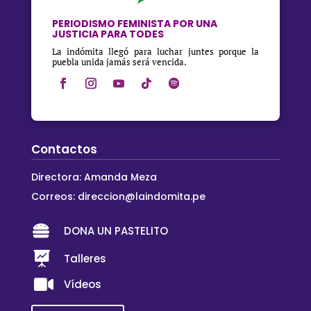
PERIODISMO FEMINISTA POR UNA
JUSTICIA PARA TODES
La indómita llegó para luchar juntes porque la
puebla unida jamás será vencida.
Contactos
Directora: Amanda Meza
Correos:
direccion@laindomita.pe

DONA UN PASTELITO

Talleres

Vídeos